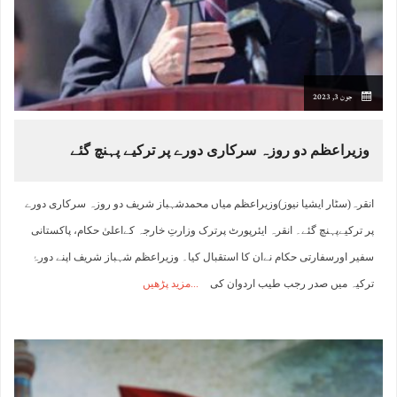
جون 3, 2023
وزیراعظم دو روزہ سرکاری دورے پر ترکیے پہنچ گئے
انقرہ(سٹار ایشیا نیوز)وزیراعظم میاں محمدشہباز شریف دو روزہ سرکاری دورے
پر ترکیےپہنچ گئے۔ انقرہ ایئرپورٹ پرترک وزارتِ خارجہ کےاعلیٰ حکام، پاکستانی
سفیر اورسفارتی حکام نےان کا استقبال کیا۔ وزیراعظم شہباز شریف اپنے دورۂ
ترکیہ میں صدر رجب طیب اردوان کی
مزید پڑھیں