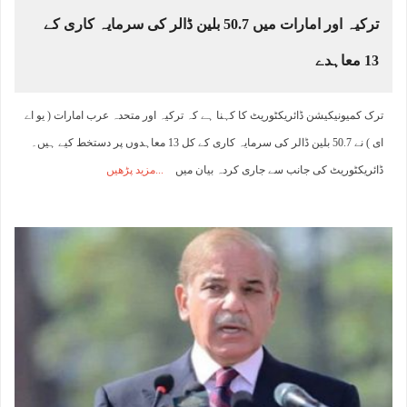
ترکیہ اور امارات میں 50.7 بلین ڈالر کی سرمایہ کاری کے
13 معاہدے
ترک کمیونیکیشن ڈائریکٹوریٹ کا کہنا ہے کہ ترکیہ اور متحدہ عرب امارات ( یو اے
ای ) نے 50.7 بلین ڈالر کی سرمایہ کاری کے کل 13 معاہدوں پر دستخط کیے ہیں۔
ڈائریکٹوریٹ کی جانب سے جاری کردہ بیان میں
مزید پڑھیں