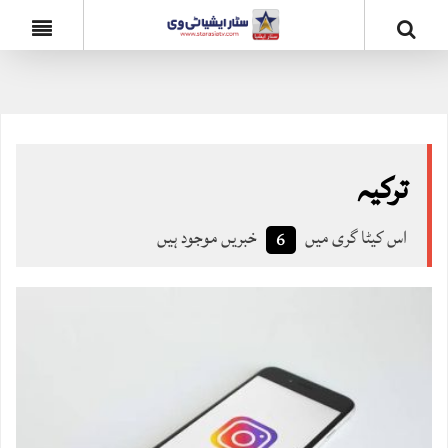
ترکیہ
اس کیٹا گری میں
خبریں موجود ہیں
6