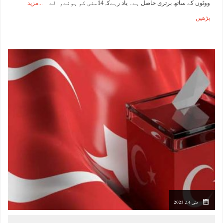
ووٹوں کے ساتھ برتری حاصل ہے۔ یاد رہےکہ14مئی کو ہونےوالے
مزید
پڑھیں
مئی 14, 2023