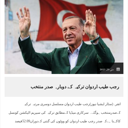
مئی 29, 2023
رجب طیب اردوان ترکیہ کے دوبارہ صدر منتخب
انقرہ(سٹار ایشیا نیوز)رجب طیب اردوان مسلسل دوسری مرتبہ ترکیہ
کےصدرمنتخب ہوگئے۔ سرکاری میڈیا کےمطابق ترکیہ کی سپریم الیکشن کونسل
کاکہنا ہےکہ صدر رجب طیب اردوان کو ووٹوں کی گنتی کےدوران52.09فیصد