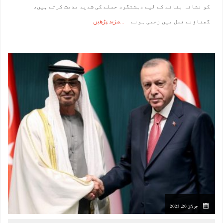
کو نشانہ بنانے کے لیے دہشتگرد حملے کی شدید مذمت کرتے ہیں،
گھناؤنے فعل میں زخمی ہونے
مزید پڑھیں
جولائ 20, 2023