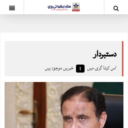
دستبردار
اس کیٹا گری میں
خبریں موجود ہیں
1