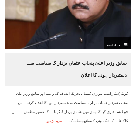
جون 2, 2023
سابق وزیر اعلیٰ پنجاب عثمان بزدار کا سیاست سے
دستبردار ہونے کا اعلان
کوئٹہ(سٹار ایشیا نیوز ) پاکستان تحریک انصاف کے رہنما اور سابق وزیرِاعلیٰ
پنجاب سردار عثمان بزدار نےسیاست سےدستبردار ہونےکا اعلان کردیا۔ اس
حوالےسےجاری کیےگئےبیان میں عثمان بزدار کاکہنا ہےکہ ضمیر مطمئن ہے۔ ان
کاکہنا ہےکہ نیک نیتی کےساتھ پنجاب کے
مزید پڑھیں