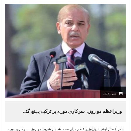
جون 3, 2023
وزیراعظم دو روزہ سرکاری دورے پر ترکیے پہنچ گئے
انقرہ(سٹار ایشیا نیوز)وزیراعظم میاں محمدشہباز شریف دو روزہ سرکاری دورے