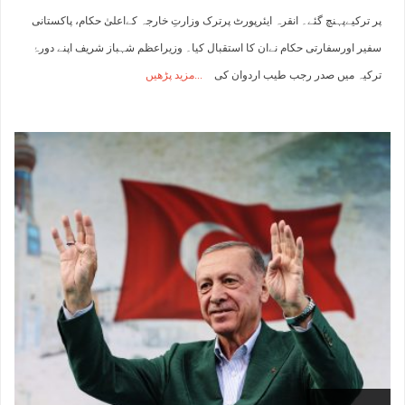
پر ترکیےپہنچ گئے۔ انقرہ ایئرپورٹ پرترک وزارتِ خارجہ کےاعلیٰ حکام، پاکستانی
سفیر اورسفارتی حکام نےان کا استقبال کیا۔ وزیراعظم شہباز شریف اپنے دورۂ
ترکیہ میں صدر رجب طیب اردوان کی
مزید پڑھیں