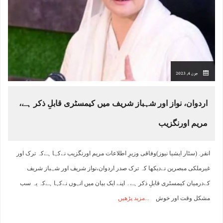
جون 4, 2023
اردوان، نواز اور شہباز شریف میں کیمسٹری قابلِ ذکر ہے،
مریم اورنگزیب
انقرہ(سٹار ایشیا نیوز)وفاقی وزیرِ اطلاعات مریم اورنگزیب نےکہا ہےکہ ترک اور
غیرملکی مبصرین نےدیکھا کہ ترک صدر اردوان،نواز شریف اور شہباز شریف
کےدرمیان کیمسٹری قابلِ ذکر ہے۔ اپنے ایک بیان میں انہوں نےکہا ہےکہ یہ سب
مشکل وقت اور خوش
مزید پڑھیں