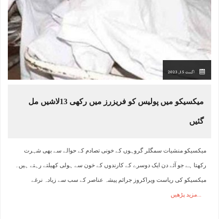
اگست 15, 2023
میکسیکو میں پولیس کو فریزرز میں رکھی 13لاشیں مل
گئیں
میکسیکو منشیات سمگلر گروہوں کے خونی تصادم کے حوالے سے بھی شہرت
رکھتا ہے جو آئے دن ایک دوسرے کے کارندوں کے خون سے ہولی کھیلتے رہتے ہیں۔
میکسیکو کی ریاست ویراکروز جرائم پیشہ عناصر کے سب سے زیادہ نرغے
مزید پڑھیں