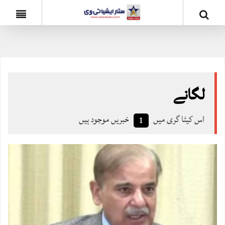
لگانے
اس کیٹا گری میں
خبریں موجود ہیں
1