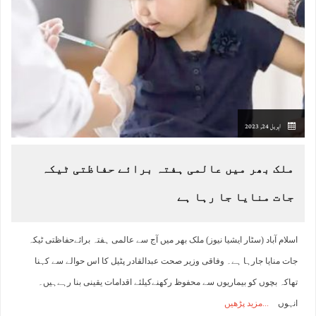
اپریل 24, 2023
ملک بھر میں عالمی ہفتہ برائے حفاظتی ٹیکہ
جات منایا جا رہا ہے
اسلام آباد (سٹار ایشیا نیوز) ملک بھر میں آج سے عالمی ہفتہ برائےحفاظتی ٹیکہ
جات منایا جارہا ہے۔ وفاقی وزیر صحت عبدالقادر پٹیل کا اس حوالے سے کہنا
تھاکہ بچوں کو بیماریوں سے محفوظ رکھنےکیلئے اقدامات یقینی بنا رہےہیں۔
انہوں
مزید پڑھیں