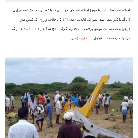
اسلام آباد (سٹار ایشیا نیوز) اسلام آباد کی کچہری نے پاکستان تحریک انصاف(پی
ٹی آئی)کےرہنما اسد عمر کے لخلاف دفعہ144 کی خلاف وزری کےکیس میں
درخواستِ ضمانت توثیق پرفیصلہ محفوظ کرلیا۔ جج سکندر خان نےاسد عمر کی
درخواستِ ضمانت توثیق
مزید پڑھیں