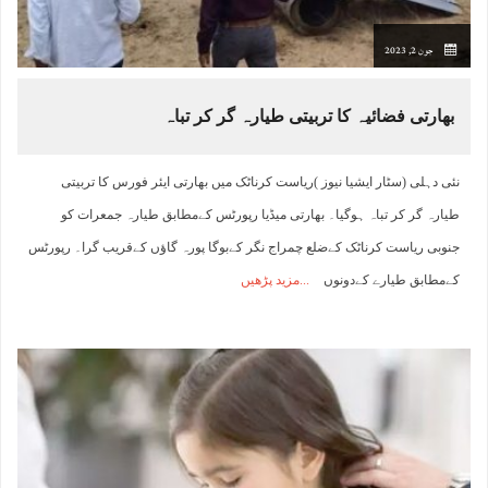
جون 2, 2023
بھارتی فضائیہ کا تربیتی طیارہ گر کر تباہ
نئی دہلی (سٹار ایشیا نیوز )ریاست کرناٹک میں بھارتی ایئر فورس کا تربیتی
طیارہ گر کر تباہ ہوگیا۔ بھارتی میڈیا رپورٹس کےمطابق طیارہ جمعرات کو
جنوبی ریاست کرناٹک کےضلع چمراج نگر کےبوگا پورہ گاؤں کےقریب گرا۔ رپورٹس
کےمطابق طیارے کےدونوں
مزید پڑھیں