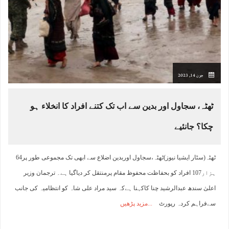
جون 14, 2023
ٹھٹہ، سجاول اور بدین سے اب تک کتنے افراد کا انخلاء ہو
چکا؟ جانئیے
ٹھٹہ(سٹار ایشیا نیوز)ٹھٹہ،سجاول اوربدین اضلاع سے ابھی تک مجموعی طور پر64
ہزار107 افراد کو بحفاظت محفوظ مقام پرمنتقل کر دیاگیا ہے۔ ترجمان وزیر
اعلیٰ سندھ عبدالرشید چنا کاکہنا ہےکہ سید مراد علی شاہ کو انتظامیہ کی جانب
سےفراہم کردہ رپورٹ
مزید پڑھیں