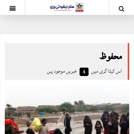
محفوظ
اس کیٹا گری میں
خبریں موجود ہیں
4