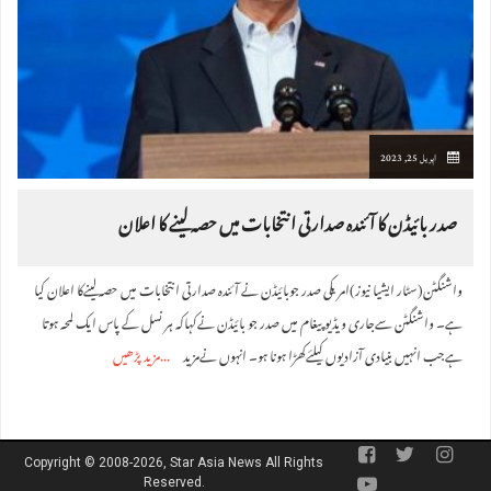
اپریل 25, 2023
صدر بائیڈن کا آئندہ صدارتی انتخابات میں حصہ لینے کا اعلان
واشنگٹن(سٹار ایشیا نیوز)امریکی صدر جوبائیڈن نے آئندہ صدارتی انتخابات میں حصہ لینےکا اعلان کیا
ہے۔ واشنگٹن سےجاری ویڈیو پیغام میں صدر جو بائیڈن نےکہاکہ ہر نسل کے پاس ایک لمحہ ہوتا
ہےجب انہیں بنیادی آزادیوں کیلئےکھڑا ہونا ہو۔ انہوں نےمزید
مزید پڑھیں
Copyright © 2008-2026, Star Asia News All Rights
Reserved.