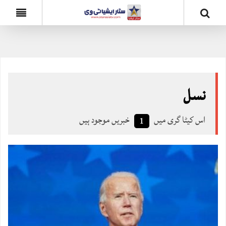
نسل
اس کیٹا گری میں
خبریں موجود ہیں
1