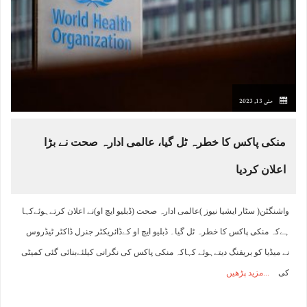
مئی 13, 2023
منکی پاکس کا خطرہ ٹل گیا، عالمی ادارہ صحت نے بڑا
اعلان کردیا
واشنگٹن( سٹار ایشیا نیوز )عالمی ادارہ صحت (ڈبلیو ایچ او)نے اعلان کرتےہوئےکہا
ہےکہ منکی پاکس کا خطرہ ٹل گیا۔ ڈبلیو ایچ او کےڈائریکٹر جنرل ڈاکٹر ٹیڈروس
نے میڈیا کو بریفنگ دیتےہوئے کہاکہ منکی پاکس کی نگرانی کیلئےبنائی گئی کمیٹی
کی
مزید پڑھیں