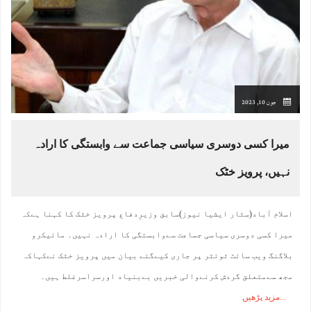
جون 10, 2023
میرا کسی دوسری سیاسی جماعت سے وابستگی کا ارادہ
نہیں، پرویز خٹک
اسلام آباد(سٹار ایشیا نیوز)سابق وزیرِدفاع پرویز خٹک کا کہنا ہےکہ
میرا کسی دوسری سیاسی جماعت سےوابستگی کا ارادہ نہیں۔ مائیکرو
بلاگنگ ویب سائٹ ٹوئٹر پر جاری کیےگئے بیان میں پرویز خٹک نےکہاکہ
مجھ سےمتعلق گردش کرنےوالی خبریں بےبنیاد اورسراسرغلط ہیں۔
مزید پڑھیں