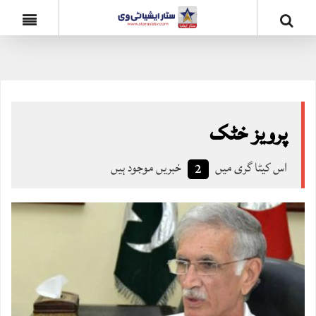
پرویز خٹک
اس کیٹا گری میں
خبریں موجود ہیں
2