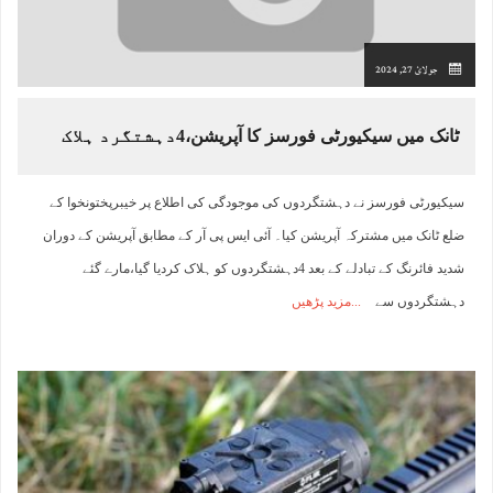
جولائ 27, 2024
ٹانک میں سیکیورٹی فورسز کا آپریشن،4دہشتگرد ہلاک
سیکیورٹی فورسز نے دہشتگردوں کی موجودگی کی اطلاع پر خیبرپختونخوا کے
ضلع ٹانک میں مشترکہ آپریشن کیا۔ آئی ایس پی آر کے مطابق آپریشن کے دوران
شدید فائرنگ کے تبادلے کے بعد 4دہشتگردوں کو ہلاک کردیا گیا،مارے گئے
دہشتگردوں سے
مزید پڑھیں