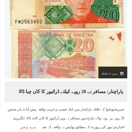
ستمبر 11, 2024
پاراچنار: مسافر نے 20 روپے کیلئے ڈرائیور کا کان چبا ڈالا
خیبرپختونخوا کے علاقے پاراچنار میں ایک عجیب و غریب واقعہ پیش آیا جہاں محض
20 روپے پر ہونے والے تنازع میں مسافر نے وین ڈرائیور کا کان کاٹ ڈالا۔انگریزی
اخباردی نیوز کی رپورٹ کے مطابق پولیس نے واقعے کے بعد
مزید پڑھیں