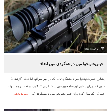
جولائ 21, 2023
خیبرپختونخوا میں دہشتگردی میں اضافہ
پشاور: خیبرپختونخوا میں دہشتگردی نے ایک بار پھر سر اٹھا لیا جہاں گزشتہ 3
دنوں کے دوران پشاور اور ضلع خیبر میں دہشتگردی کے 3 بڑے واقعات رونما ہوئے
جب کہ ایک سال کے دوران خیبر پختونخوا میں دہشتگردی کے
مزید پڑھیں