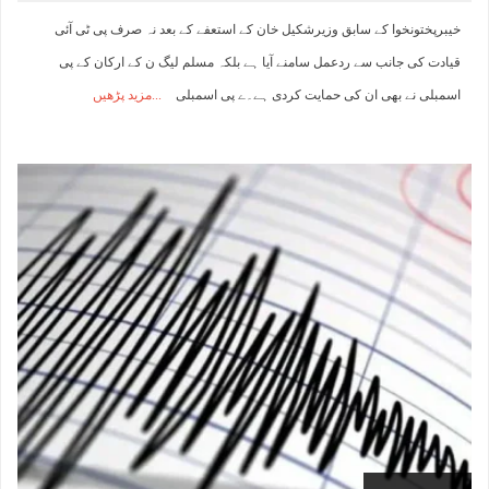
خیبرپختونخوا کے سابق وزیرشکیل خان کے استعفے کے بعد نہ صرف پی ٹی آئی
قیادت کی جانب سے ردعمل سامنے آیا ہے بلکہ مسلم لیگ ن کے ارکان کے پی
اسمبلی نے بھی ان کی حمایت کردی ہے۔ے پی اسمبلی
مزید پڑھیں