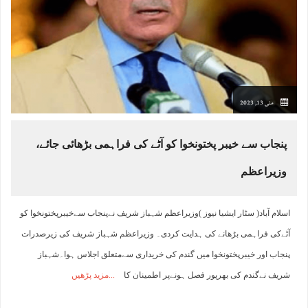
مئی 13, 2023
پنجاب سے خیبر پختونخوا کو آٹے کی فراہمی بڑھائی جائے،
وزیراعظم
اسلام آباد( سٹار ایشیا نیوز )وزیراعظم شہباز شریف نےپنجاب سےخیبرپختونخوا کو
آٹےکی فراہمی بڑھانے کی ہدایت کردی۔ وزیراعظم شہباز شریف کی زیرصدرات
پنجاب اور خیبرپختونخوا میں گندم کی خریداری سےمتعلق اجلاس ہوا۔شہباز
شریف نےگندم کی بھرپور فصل ہونےپر اطمینان کا
مزید پڑھیں