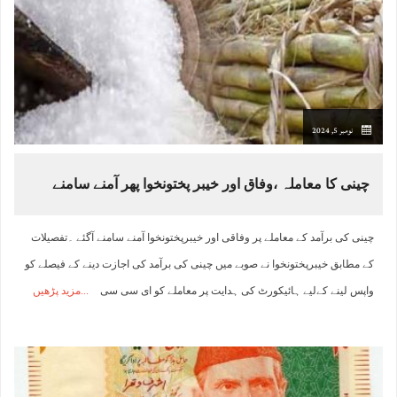
نومبر 5, 2024
چینی کا معاملہ ،وفاق اور خیبر پختونخوا پھر آمنے سامنے
چینی کی برآمد کے معاملے پر وفاقی اور خیبرپختونخوا آمنے سامنے آگئے ۔تفصیلات
کے مطابق خیبرپختونخوا نے صوبے میں چینی کی برآمد کی اجازت دینے کے فیصلے کو
واپس لینے کےلیے ہائیکورٹ کی ہدایت پر معاملے کو ای سی سی
مزید پڑھیں