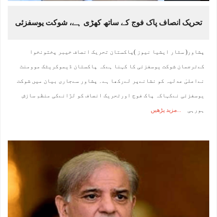
تحریک انصاف پاک فوج کے ساتھ کھڑی ہے، شوکت یوسفزئی
پشاور( سٹار ایشیا نیوز )پاکستان تحریک انصاف خیبر پختونخوا
کےترجمان شوکت یوسفزئی کا کہنا ہےکہ پاکستان ڈیموکریٹک موومنٹ
نےاعلیٰ عدلیہ کو نشانےپر لےرکھا ہے۔ پشاور سےجاری بیان میں شوکت
یوسفزئی نےکہاکہ پاک فوج اورتحریک انصاف کو لڑانےکی منظم سازش
ہورہی
مزید پڑھیں