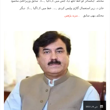
محکمہ ایکسائز کو خط لکھ دیا، جس میں کہاگیا ہےکہ سابق وزیراعلیٰ محمود
خان نے زیر استعمال گاڑی واپس کردی ہے۔ خط میں کہاگیا ہےکہ دیگر
محکمےبھی سابق
مزید پڑھیں
مئی 16, 2023