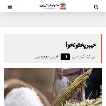
خیبرپختونخوا
اس کیٹا گری میں
خبریں موجود ہیں
11