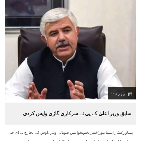
جون 4, 2023
سابق وزیر اعلیٰ کے پی نے سرکاری گاڑی واپس کردی
پشاور(سٹار ایشیا نیوز)خیبر پختونخوا میں صوبائی ویئرہاؤس کے انچارج نے ڈی جی