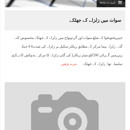
اگست 11, 2024
سوات میں زلزلے کے جھٹکے
خیبرپختونخوا کے ضلع سوات اور گردونواح میں زلزلے کے جھٹکے محسوس کئے
گئے۔زلزلہ پیما مرکز کے مطابق ریکٹر سکیل پر زلزلے کی شدت4.4 جبکہ
زیرزمین گہرائی 200کلو میٹر ریکارڈ کی گئی،زلزلے کا مرکز ہندوکش کا پہاڑی
سلسلہ تھا۔زلزلے کے جھٹکے
مزید پڑھیں